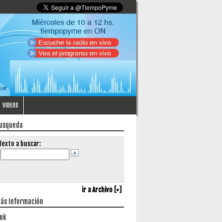
VIDEOS
usqueda
Texto a buscar:
ir a Archivo [+]
ás Información
ink