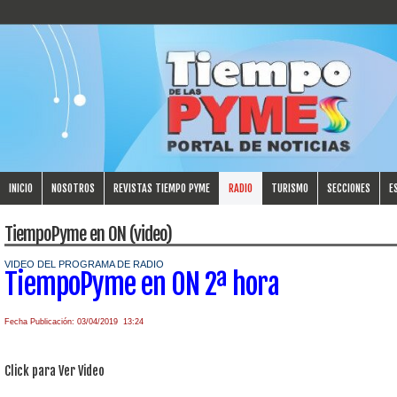
INICIO
NOSOTROS
REVISTAS TIEMPO PYME
RADIO
TURISMO
SECCIONES
E
TiempoPyme en ON (video)
VIDEO DEL PROGRAMA DE RADIO
TiempoPyme en ON 2ª hora
Fecha Publicación: 03/04/2019 13:24
Click para Ver Video