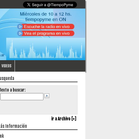
VIDEOS
usqueda
Texto a buscar:
ir a Archivo [+]
ás Información
ink