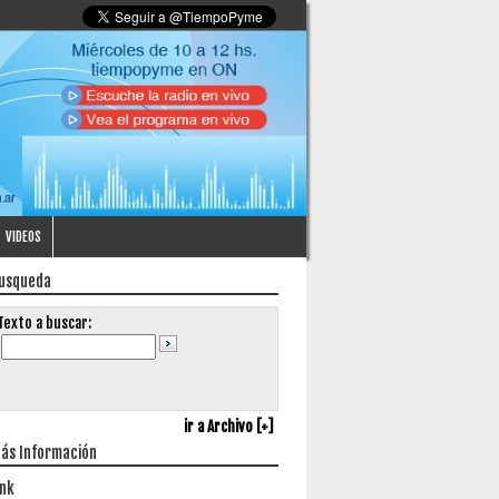
VIDEOS
usqueda
Texto a buscar:
ir a Archivo [+]
ás Información
ink