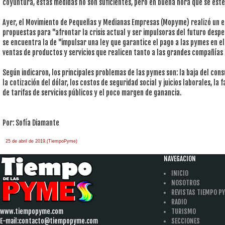
coyuntura, estas medidas no son suficientes, pero en buena hora que se est
Ayer, el Movimiento de Pequeñas y Medianas Empresas (Mopyme) realizó un e
propuestas para "afrontar la crisis actual y ser impulsoras del futuro despe
se encuentra la de "impulsar una ley que garantice el pago a las pymes en el
ventas de productos y servicios que realicen tanto a las grandes compañías 
Según indicaron, los principales problemas de las pymes son: la baja del consu
la cotización del dólar, los costos de seguridad social y juicios laborales, la 
de tarifas de servicios públicos y el poco margen de ganancia.
Por: Sofía Diamante
25 de abril de 2019.(TiempoPyme)
NAVEGACION
INICIO
NOSOTROS
REVISTAS TIEMPO P
RADIO
www.tiempopyme.com
TURISMO
E-mail:
contacto@tiempopyme.com
SECCIONES