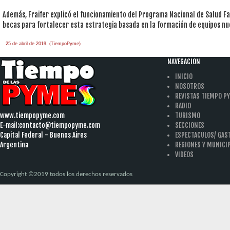
Además, Fraifer explicó el funcionamiento del Programa Nacional de Salud F
becas para fortalecer esta estrategia basada en la formación de equipos nu
25 de abril de 2019. (TiempoPyme)
NAVEGACION
INICIO
NOSOTROS
REVISTAS TIEMPO P
RADIO
www.tiempopyme.com
TURISMO
E-mail:
contacto@tiempopyme.com
SECCIONES
Capital Federal - Buenos Aires
ESPECTACULOS/ GA
Argentina
REGIONES Y MUNICI
VIDEOS
Copyright ©2019 todos los derechos reservados