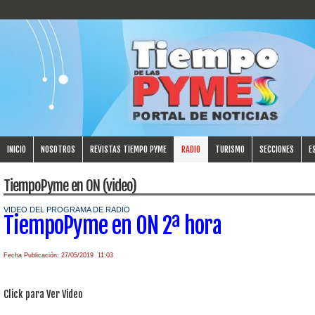
INICIO
NOSOTROS
REVISTAS TIEMPO PYME
RADIO
TURISMO
SECCIONES
E
TiempoPyme en ON (video)
VIDEO DEL PROGRAMA DE RADIO
TiempoPyme en ON 2ª hora
Fecha Publicación: 27/05/2019 11:03
Click para Ver Video