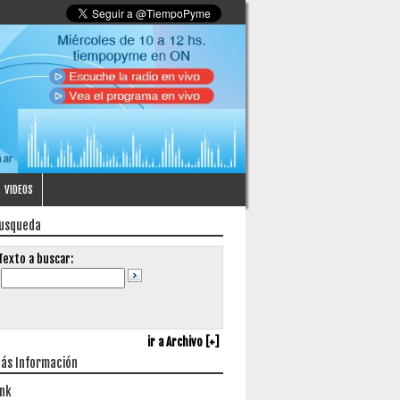
VIDEOS
usqueda
Texto a buscar:
ir a Archivo [+]
ás Información
ink