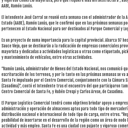
y vigoroso comercio mayorista, pero que requiere más infraestructura”, asegu
AABE, Ramón Lanús.
El intendente José Corral se reunió esta semana con el administrador de la A
Estado (AABE), Ramón Lanús, que le confirmó que en las próximas semanas p
pertenecen al Estado Nacional para ser destinados al Parque Comercial y Lo
Es un proyecto de suma importancia para la capital provincial. Abarca 97 h
Sauce Viejo, que se destinarán a la radicación de empresas comerciales pro
mayorista y dedicadas a actividades logísticas u otras como etiquetado, pick
y mantenimiento de vehículos, entre otras actividades.
“Ramón Lanús, administrador de Bienes del Estado Nacional, nos comunicó que
escrituración de los terrenos, y por lo tanto en las próximas semanas se va a
Santa Fe impulsado por el Centro Comercial, conjuntamente con la Cámara S
(Casadima)”, contó el Intendente tras el encuentro del que participaron tamb
Centro Comercial de Santa Fe, y Rubén Crespi y Carlos Arese, de Casadima.
El Parque Logístico Comercial tendrá como objetivos brindar apoyo a empresa
administración y operación de almacenes aptos para todo tipo de mercadería;
distribución nacional e internacional de todo tipo de carga, entre otros. “R
posibilidad de insertarse en el desarrollo de la región como un área de nodo
actividad y más empleo. Santa Fe es una ciudad con pujante y vigoroso come