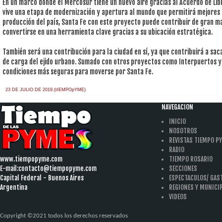
En un marco donde el Mercosur tiene un nuevo aire gracias al Acuerdo de Lib
vive una etapa de modernización y apertura al mundo que permitirá mejores
producción del país, Santa Fe con este proyecto puede contribuir de gran m
convertirse en una herramienta clave gracias a su ubicación estratégica.
También será una contribución para la ciudad en sí, ya que contribuirá a sa
de carga del ejido urbano. Sumado con otros proyectos como Interpuertos y 
condiciones más seguras para moverse por Santa Fe.
23 DE JULIO DE 2019.(tIEMPOpYME)
NAVEGACION
INICIO
NOSOTROS
REVISTAS TIEMPO P
RADIO
www.tiempopyme.com
TIEMPO ROSARIO
E-mail:
contacto@tiempopyme.com
SECCIONES
Capital Federal - Buenos Aires
ESPECTACULOS/ GA
Argentina
REGIONES Y MUNICI
VIDEOS
Copyright ©2021 todos los derechos reservados