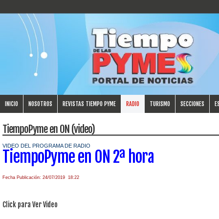
INICIO
NOSOTROS
REVISTAS TIEMPO PYME
RADIO
TURISMO
SECCIONES
E
TiempoPyme en ON (video)
VIDEO DEL PROGRAMA DE RADIO
TiempoPyme en ON 2ª hora
Fecha Publicación: 24/07/2019 18:22
Click para Ver Video