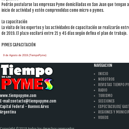
Podrán postularse las empresas Pyme domiciliadas en San Juan que tengan a
inicio de actividad y estén comprendidas como micro o pymes.
La capacitación
La visita de los expertos y las actividades de capacitación se realizarán en
de 2019. El plazo oscilará entre 21 y 45 días según defina el plan de trabajo.
PYMES CAPACITACIÓN
9 de Agosto de 2019.(TiempoPyme)
NAVEGACION
INICIO
NOSOTROS
REVISTAS TIEMPO P
RADIO
www.tiempopyme.com
TURISMO
E-mail:
contacto@tiempopyme.com
SECCIONES
Capital Federal - Buenos Aires
ESPECTACULOS/ GA
Argentina
REGIONES Y MUNICI
VIDEOS
Copyright ©2019 todos los derechos reservados