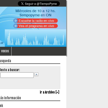
VIDEOS
usqueda
Texto a buscar:
ir a Archivo [+]
ás Información
ink