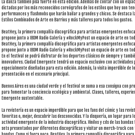
La danza también pisa fuerte en esta edición. Además de contar con un espa
dictadas por los más reconocidos coreógrafos de los estilos que hoy son ten
performances y flashmobs que harán bailar a grandes y chicos. Se destaca la
Estilos Combinados de Arte en Barrios y más talleres para todos los gustos.
BeatHey, la primera compañía discográfica para artistas emergentes enfocad
propone junto a IBDM Radio Galería y #RockMyPost un espacio de arte en to
BeatHey, la primera compañía discográfica para artistas emergentes enfocad
propone junto a IBDM Radio Galería y #RockMyPost un espacio de arte en to
En el festival se podrá disfrutar de los deportes clásicos de siempre y tam
innovadores. Ciudad Emergente tendrá un espacio exclusivo con actividades p
especialmente diseñadas para esta edición. Además, la visita imperdible de l
presentación en el escenario principal.
Buenos Aires es una ciudad verde y el festival se suma a esa consigna con pr
para fomentar la conciencia ecológica y ambiental. Clases, talleres, experien
Emergente sustentable.
La revistería es un espacio imperdible para que los fans del cómic y las rev
favoritas o, mejor, descubrir las desconocidas. Y la disquería, un lugar para l
actividad emergente de la industria discográfica. Vinilos y cds de las bandas
sets presentados por diferentes discográficas y visitar un merch-truck con 
bandas. Como si fuera poco, BeatHey, la primera compañía discográfica para