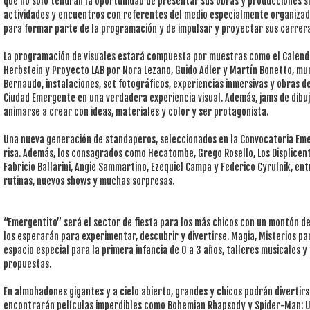
que no solo tendrán la oportunidad de presentar sus obras y producciones s
actividades y encuentros con referentes del medio especialmente organizad
para formar parte de la programación y de impulsar y proyectar sus carrer
La programación de visuales estará compuesta por muestras como el Calend
Herbstein y Proyecto LAB por Nora Lezano, Guido Adler y Martín Bonetto, mur
Bernaudo, instalaciones, set fotográficos, experiencias inmersivas y obras 
Ciudad Emergente en una verdadera experiencia visual. Además, jams de dibujo
animarse a crear con ideas, materiales y color y ser protagonista.
Una nueva generación de standaperos, seleccionados en la Convocatoria Emer
risa. Además, los consagrados como Hecatombe, Grego Rosello, Los Displicent
Fabricio Ballarini, Angie Sammartino, Ezequiel Campa y Federico Cyrulnik, en
rutinas, nuevos shows y muchas sorpresas.
“Emergentito” será el sector de fiesta para los más chicos con un montón de
los esperarán para experimentar, descubrir y divertirse. Magia, Misterios pa
espacio especial para la primera infancia de 0 a 3 años, talleres musicales 
propuestas.
En almohadones gigantes y a cielo abierto, grandes y chicos podrán diverti
encontrarán películas imperdibles como Bohemian Rhapsody y Spider-Man: U