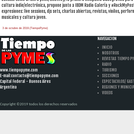
cultura indie/electrónica, propone junto a IBDM Radio Galería y #RockMyPost
expresiones: live sessions, djs sets, charlas abiertas, revistas, vinilos, perfo
musicales y cultura joven.
3 de octubre de 2019.(TiempoPyme)
NAVEGACION
INICIO
NOSOTROS
REVISTAS TIEMPO P
RADIO
www.tiempopyme.com
TURISMO
E-mail:
contacto@tiempopyme.com
SECCIONES
Capital Federal - Buenos Aires
ESPECTACULOS/ GA
Argentina
REGIONES Y MUNICI
VIDEOS
Copyright ©2019 todos los derechos reservados