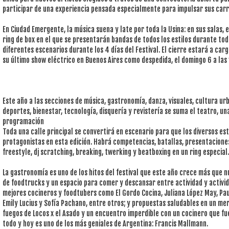
participar de una experiencia pensada especialmente para impulsar sus carr
En Ciudad Emergente, la música suena y late por toda la Usina: en sus salas, e
ring de box en el que se presentarán bandas de todos los estilos durante tod
diferentes escenarios durante los 4 días del Festival. El cierre estará a car
su último show eléctrico en Buenos Aires como despedida, el domingo 6 a las 
Este año a las secciones de música, gastronomía, danza, visuales, cultura urb
deportes, bienestar, tecnología, disquería y revistería se suma el teatro, una
programación
Toda una calle principal se convertirá en escenario para que los diversos es
protagonistas en esta edición. Habrá competencias, batallas, presentaciones 
freestyle, dj scratching, breaking, twerking y beatboxing en un ring especial.
La gastronomía es uno de los hitos del festival que este año crece más que
de foodtrucks y un espacio para comer y descansar entre actividad y activid
mejores cocineros y foodtubers como El Gordo Cocina, Juliana López May, P
Emily Lucius y Sofía Pachano, entre otros; y propuestas saludables en un m
fuegos de Locos x el Asado y un encuentro imperdible con un cocinero que fue
todo y hoy es uno de los más geniales de Argentina: Francis Mallmann.