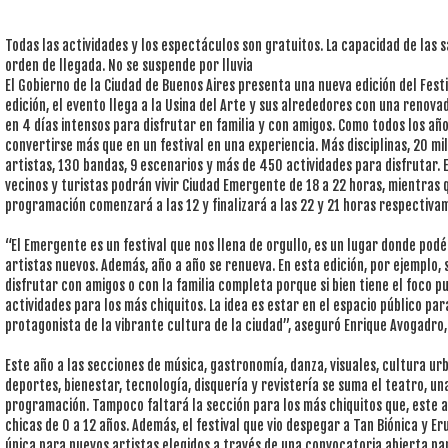
Todas las actividades y los espectáculos son gratuitos. La capacidad de las sa
orden de llegada. No se suspende por lluvia
El Gobierno de la Ciudad de Buenos Aires presenta una nueva edición del Fes
edición, el evento llega a la Usina del Arte y sus alrededores con una renov
en 4 días intensos para disfrutar en familia y con amigos. Como todos los año
convertirse más que en un festival en una experiencia. Más disciplinas, 20 
artistas, 130 bandas, 9 escenarios y más de 450 actividades para disfrutar. E
vecinos y turistas podrán vivir Ciudad Emergente de 18 a 22 horas, mientras 
programación comenzará a las 12 y finalizará a las 22 y 21 horas respectiva
“El Emergente es un festival que nos llena de orgullo, es un lugar donde podé
artistas nuevos. Además, año a año se renueva. En esta edición, por ejemplo,
disfrutar con amigos o con la familia completa porque si bien tiene el foco p
actividades para los más chiquitos. La idea es estar en el espacio público p
protagonista de la vibrante cultura de la ciudad”, aseguró Enrique Avogadro, 
Este año a las secciones de música, gastronomía, danza, visuales, cultura urb
deportes, bienestar, tecnología, disquería y revistería se suma el teatro, una
programación. Tampoco faltará la sección para los más chiquitos que, este 
chicas de 0 a 12 años. Además, el festival que vio despegar a Tan Biónica y E
única para nuevos artistas elegidos a través de una convocatoria abierta p