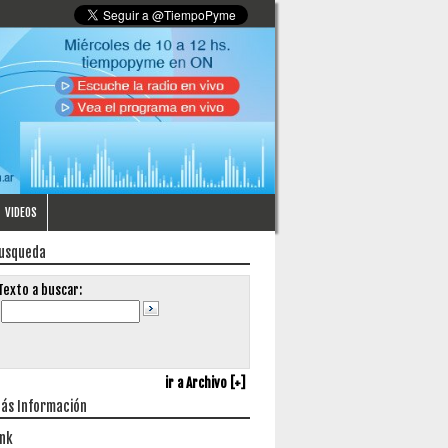
VIDEOS
usqueda
Texto a buscar:
ir a Archivo [+]
ás Información
ink