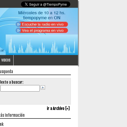
VIDEOS
usqueda
Texto a buscar:
ir a Archivo [+]
ás Información
ink