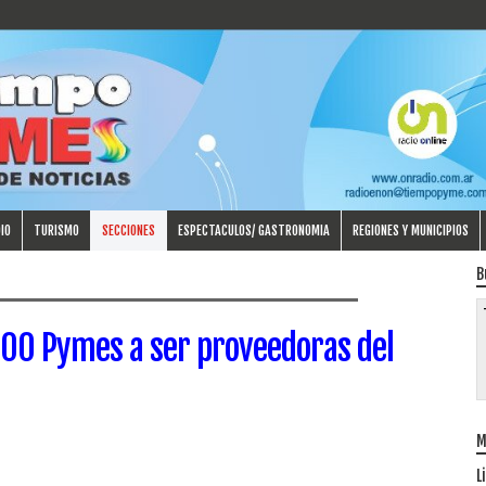
IO
TURISMO
SECCIONES
ESPECTACULOS/ GASTRONOMIA
REGIONES Y MUNICIPIOS
B
000 Pymes a ser proveedoras del
M
L