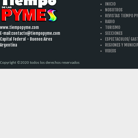
INICIO
NOSOTROS
REVISTAS TIEMPO P
RADIO
www.tiempopyme.com
TURISMO
E-mail:
contacto@tiempopyme.com
SECCIONES
Capital Federal - Buenos Aires
ESPECTACULOS/ GA
Argentina
REGIONES Y MUNICI
VIDEOS
Copyright ©2020 todos los derechos reservados