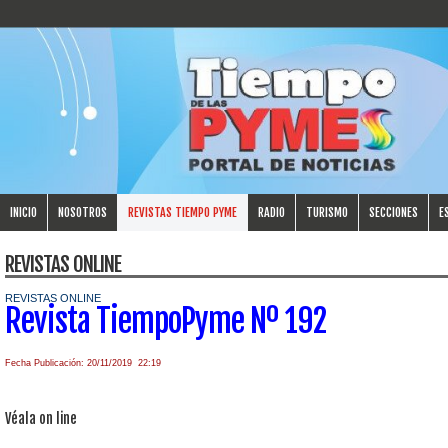
INICIO
NOSOTROS
REVISTAS TIEMPO PYME
RADIO
TURISMO
SECCIONES
E
REVISTAS ONLINE
REVISTAS ONLINE
Revista TiempoPyme Nº 192
Fecha Publicación: 20/11/2019 22:19
Véala on line