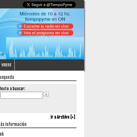
VIDEOS
usqueda
Texto a buscar:
ir a Archivo [+]
ás Información
ink