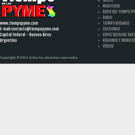
INICIO
NOSOTROS
REVISTAS TIEMPO P
RADIO
www.tiempopyme.com
TIEMPO ROSARIO
E-mail:
contacto@tiempopyme.com
SECCIONES
Capital Federal - Buenos Aires
ESPECTACULOS/ GA
Argentina
REGIONES Y MUNICI
VIDEOS
Copyright ©2021 todos los derechos reservados