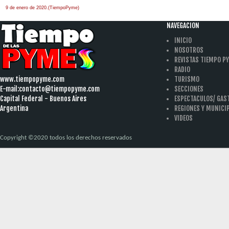
9 de enero de 2020.(TiempoPyme)
NAVEGACION
INICIO
NOSOTROS
REVISTAS TIEMPO P
RADIO
www.tiempopyme.com
TURISMO
E-mail:
contacto@tiempopyme.com
SECCIONES
Capital Federal - Buenos Aires
ESPECTACULOS/ GA
Argentina
REGIONES Y MUNICI
VIDEOS
Copyright ©2020 todos los derechos reservados