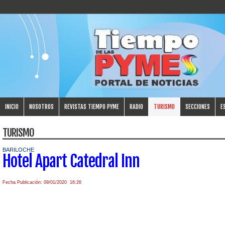
INICIO
NOSOTROS
REVISTAS TIEMPO PYME
RADIO
TURISMO
SECCIONES
E
TURISMO
BARILOCHE
Hotel Apart Catedral Inn
Fecha Publicación: 09/01/2020 16:26