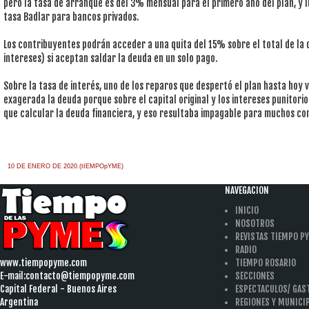
pero la tasa de arranque es del 3% mensual para el primero año del plan, y lu
tasa Badlar para bancos privados.
Los contribuyentes podrán acceder a una quita del 15% sobre el total de la 
intereses) si aceptan saldar la deuda en un solo pago.
Sobre la tasa de interés, uno de los reparos que despertó el plan hasta hoy
exagerada la deuda porque sobre el capital original y los intereses punitorios
que calcular la deuda financiera, y eso resultaba impagable para muchos co
10 DE ENERO DE 2020.(tIEMPOpYME)
NAVEGACION
INICIO
NOSOTROS
REVISTAS TIEMPO P
RADIO
www.tiempopyme.com
TIEMPO ROSARIO
E-mail:
contacto@tiempopyme.com
SECCIONES
Capital Federal - Buenos Aires
ESPECTACULOS/ GA
Argentina
REGIONES Y MUNICI