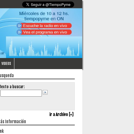
VIDEOS
usqueda
Texto a buscar:
ir a Archivo [+]
ás Información
ink