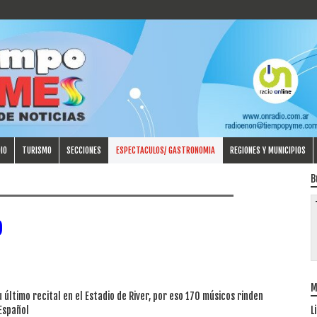
IO
TURISMO
SECCIONES
ESPECTACULOS/ GASTRONOMIA
REGIONES Y MUNICIPIOS
B
o
M
 último recital en el Estadio de River, por eso 170 músicos rinden
Español
L