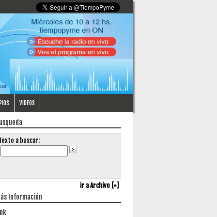
PIOS
VIDEOS
usqueda
Texto a buscar:
ir a Archivo [+]
ás Información
ink