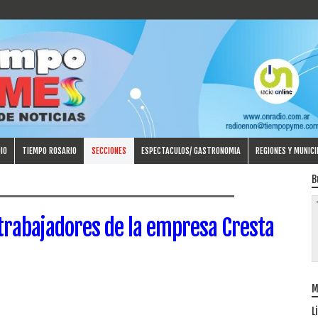
IO
TIEMPO ROSARIO
SECCIONES
ESPECTACULOS/ GASTRONOMIA
REGIONES Y MUNICI
B
 trabajadores de la empresa Cresta
M
L