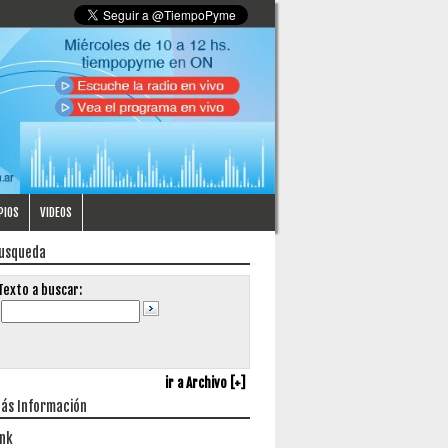
PIOS
VIDEOS
usqueda
Texto a buscar:
ir a Archivo [+]
ás Información
ink