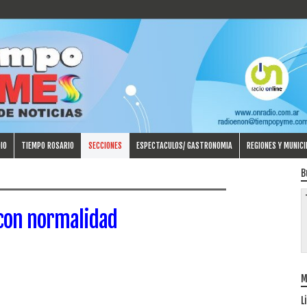
IO
TIEMPO ROSARIO
SECCIONES
ESPECTACULOS/ GASTRONOMIA
REGIONES Y MUNICI
B
con normalidad
M
L