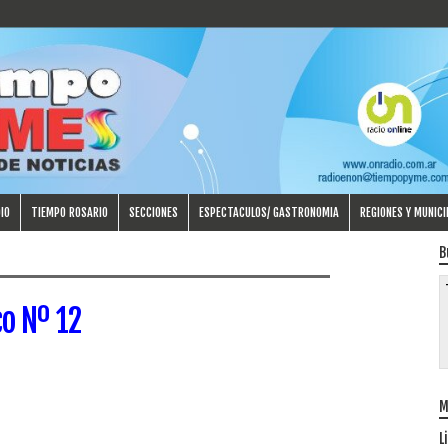
IO
TIEMPO ROSARIO
SECCIONES
ESPECTACULOS/ GASTRONOMIA
REGIONES Y MUNICI
B
o Nº 12
M
L