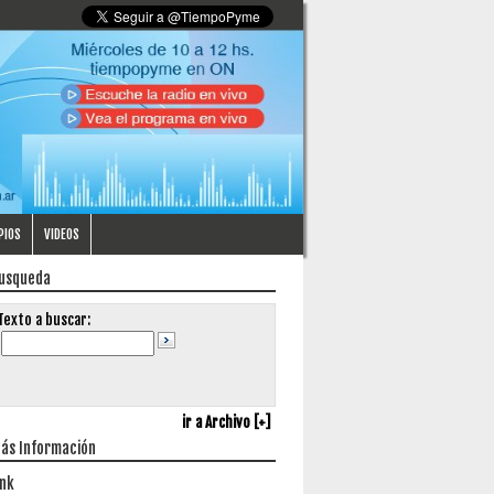
PIOS
VIDEOS
usqueda
Texto a buscar:
ir a Archivo [+]
ás Información
ink