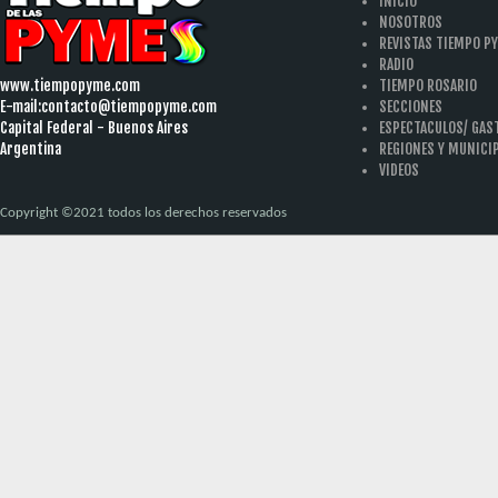
INICIO
NOSOTROS
REVISTAS TIEMPO P
RADIO
www.tiempopyme.com
TIEMPO ROSARIO
E-mail:
contacto@tiempopyme.com
SECCIONES
Capital Federal - Buenos Aires
ESPECTACULOS/ GA
Argentina
REGIONES Y MUNICI
VIDEOS
Copyright ©2021 todos los derechos reservados