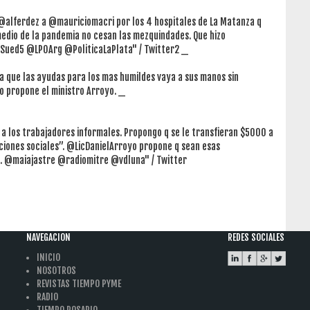
e @alferdez a @mauriciomacri por los 4 hospitales de La Matanza q
edio de la pandemia no cesan las mezquindades. Que hizo
Sued5 @LPOArg @PoliticaLaPlata" / Twitter2 _
 a que las ayudas para los mas humildes vaya a sus manos sin
mo propone el ministro Arroyo. _
r a los trabajadores informales. Propongo q se le transfieran $5000 a
aciones sociales”. @LicDanielArroyo propone q sean esas
ío. @maiajastre @radiomitre @vdluna" / Twitter
NAVEGACION
REDES SOCIALES
INICIO
NOSOTROS
REVISTAS TIEMPO PYME
RADIO
TIEMPO ROSARIO