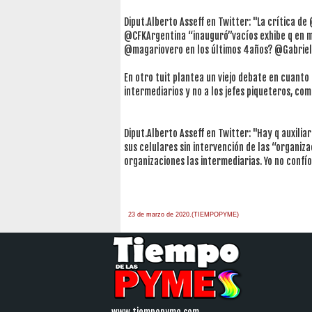
Diput.Alberto Asseff en Twitter: "La crítica d
@CFKArgentina “inauguró”vacíos exhibe q en m
@magariovero en los últimos 4años? @Gabriel
En otro tuit plantea un viejo debate en cuanto
intermediarios y no a los jefes piqueteros, co
Diput.Alberto Asseff en Twitter: "Hay q auxilia
sus celulares sin intervención de las “organiz
organizaciones las intermediarias. Yo no conf
23 de marzo de 2020.(TIEMPOPYME)
www.tiempopyme.com