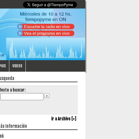
PIOS
VIDEOS
usqueda
Texto a buscar:
ir a Archivo [+]
ás Información
ink