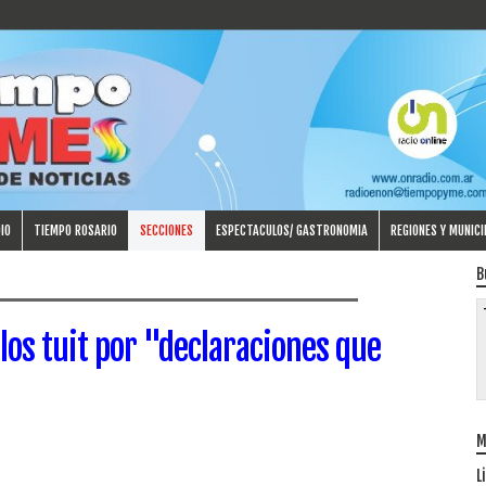
IO
TIEMPO ROSARIO
SECCIONES
ESPECTACULOS/ GASTRONOMIA
REGIONES Y MUNICI
B
 los tuit por "declaraciones que
M
L