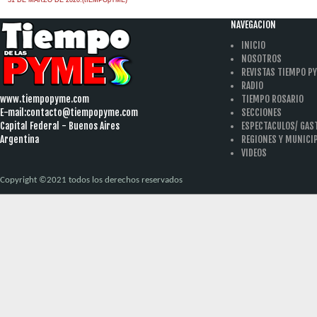
31 DE MARZO DE 2020.(tIEMPOpYME)
NAVEGACION
INICIO
NOSOTROS
REVISTAS TIEMPO P
RADIO
www.tiempopyme.com
TIEMPO ROSARIO
E-mail:
contacto@tiempopyme.com
SECCIONES
Capital Federal - Buenos Aires
ESPECTACULOS/ GA
Argentina
REGIONES Y MUNICI
VIDEOS
Copyright ©2021 todos los derechos reservados