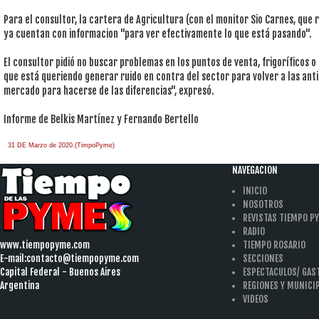
Para el consultor, la cartera de Agricultura (con el monitor Sio Carnes, que 
ya cuentan con informacion "para ver efectivamente lo que está pasando".
El consultor pidió no buscar problemas en los puntos de venta, frigoríficos 
que está queriendo generar ruido en contra del sector para volver a las ant
mercado para hacerse de las diferencias", expresó.
Informe de Belkis Martínez y Fernando Bertello
31 DE Marzo de 2020.(TimpoPyme)
NAVEGACION
INICIO
NOSOTROS
REVISTAS TIEMPO P
RADIO
www.tiempopyme.com
TIEMPO ROSARIO
E-mail:
contacto@tiempopyme.com
SECCIONES
Capital Federal - Buenos Aires
ESPECTACULOS/ GA
Argentina
REGIONES Y MUNICI
VIDEOS