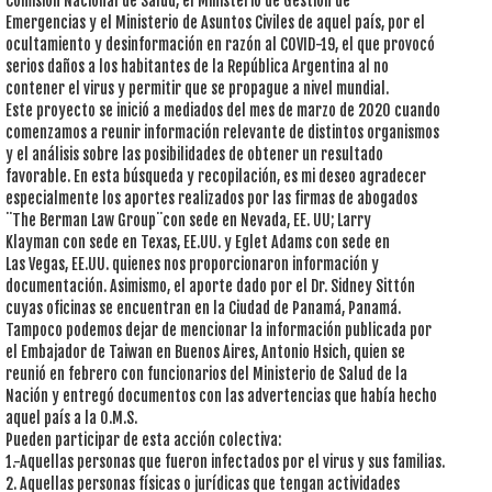
Comisión Nacional de Salud, el Ministerio de Gestión de
Emergencias y el Ministerio de Asuntos Civiles de aquel país, por el
ocultamiento y desinformación en razón al COVID-19, el que provocó
serios daños a los habitantes de la República Argentina al no
contener el virus y permitir que se propague a nivel mundial.
Este proyecto se inició a mediados del mes de marzo de 2020 cuando
comenzamos a reunir información relevante de distintos organismos
y el análisis sobre las posibilidades de obtener un resultado
favorable. En esta búsqueda y recopilación, es mi deseo agradecer
especialmente los aportes realizados por las firmas de abogados
¨The Berman Law Group¨con sede en Nevada, EE. UU; Larry
Klayman con sede en Texas, EE.UU. y Eglet Adams con sede en
Las Vegas, EE.UU. quienes nos proporcionaron información y
documentación. Asimismo, el aporte dado por el Dr. Sidney Sittón
cuyas oficinas se encuentran en la Ciudad de Panamá, Panamá.
Tampoco podemos dejar de mencionar la información publicada por
el Embajador de Taiwan en Buenos Aires, Antonio Hsich, quien se
reunió en febrero con funcionarios del Ministerio de Salud de la
Nación y entregó documentos con las advertencias que había hecho
aquel país a la O.M.S.
Pueden participar de esta acción colectiva:
1.-Aquellas personas que fueron infectados por el virus y sus familias.
2. Aquellas personas físicas o jurídicas que tengan actividades