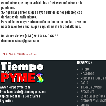
económicas que hayan sufrido los efectos económicos de la
pandemia.
3.- Aquellas personas que hayan sufrido daños psicológicos
derivados del asilamiento.
Para obtener mayor información no duden en contactarse con
nosotros en los canales que seguidamente les detallamos.
Dr. Mauro Vicioso (+54 ) 9 11 3 44 0 66 66
drmaurovicioso@gmail.com
24 de Abril de 2020.(TiermpoPyme)
NAVEGACION
INICIO
NOSOTROS
REVISTAS TIEMPO P
RADIO
www.tiempopyme.com
TIEMPO ROSARIO
E-mail:
contacto@tiempopyme.com
SECCIONES
Capital Federal - Buenos Aires
ESPECTACULOS/ GA
Argentina
REGIONES Y MUNICI
VIDEOS