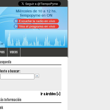
PIOS
VIDEOS
usqueda
Texto a buscar:
ir a Archivo [+]
ás Información
ink