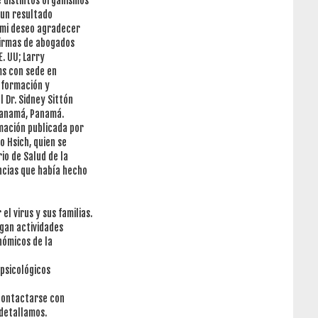
 distintos organismos
r un resultado
s mi deseo agradecer
firmas de abogados
. UU; Larry
ms con sede en
nformación y
 Dr. Sidney Sittón
Panamá, Panamá.
mación publicada por
o Hsich, quien se
io de Salud de la
ncias que había hecho
el virus y sus familias.
ngan actividades
nómicos de la
 psicológicos
contactarse con
detallamos.