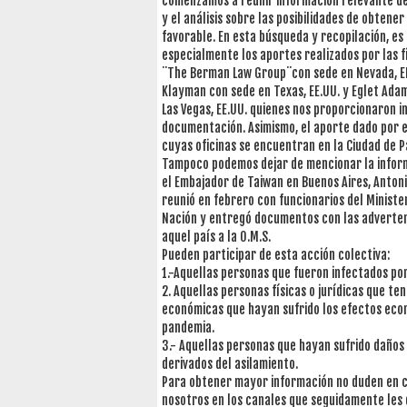
comenzamos a reunir información relevante de
y el análisis sobre las posibilidades de obtene
favorable. En esta búsqueda y recopilación, e
especialmente los aportes realizados por las 
¨The Berman Law Group¨con sede en Nevada, EE
Klayman con sede en Texas, EE.UU. y Eglet Ada
Las Vegas, EE.UU. quienes nos proporcionaron i
documentación. Asimismo, el aporte dado por el
cuyas oficinas se encuentran en la Ciudad de 
Tampoco podemos dejar de mencionar la infor
el Embajador de Taiwan en Buenos Aires, Antoni
reunió en febrero con funcionarios del Minister
Nación y entregó documentos con las adverte
aquel país a la O.M.S.
Pueden participar de esta acción colectiva:
1.-Aquellas personas que fueron infectados por 
2. Aquellas personas físicas o jurídicas que te
económicas que hayan sufrido los efectos eco
pandemia.
3.- Aquellas personas que hayan sufrido daños
derivados del asilamiento.
Para obtener mayor información no duden en 
nosotros en los canales que seguidamente les 