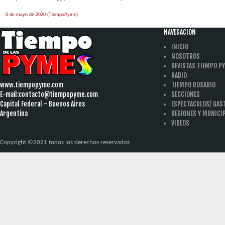
6 de mayo de 2020.(TiempoPyme)
NAVEGACION
INICIO
NOSOTROS
REVISTAS TIEMPO P
RADIO
www.tiempopyme.com
TIEMPO ROSARIO
E-mail:
contacto@tiempopyme.com
SECCIONES
Capital Federal - Buenos Aires
ESPECTACULOS/ GA
Argentina
REGIONES Y MUNICI
VIDEOS
Copyright ©2021 todos los derechos reservados