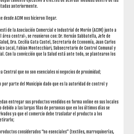
l departamento ejecutivo a efectos de acordar medidas dentro de las
itadas anteriormente.
e desde ACIM nos hicieron llegar.
resti de la Asociación Comercial e Industrial de Morón (ACIM) junto a
área central-, se reunieron con: Dr. Hernán Sabbatella, Jefe de
Salud, Dra. Cecilia Gata Castel, Secretaria de Economía, Juan Carlos
co Local, Fabian Montecchiari, Subsecretario de Control Comunal y
l. Con la convicción que la Salud está ante todo, se plantearon los
a Central que no son esenciales ni negocios de proximidad;
o por parte del Municipio dado que es la autoridad de control y
uedan entregar sus productos vendidos en forma online en sus locales
debido a las largas filas de personas que en los últimos días se
rivados ya que el comercio debe trasladar el producto a los
tirarlo;
roductos considerados “no esenciales” (textiles, marroquinerías,