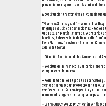
Coronavirus, se reunieron con funcionarios de
prevenciones dispuestas por las autoridades c
A continuación transcribimos el comunicado qu
"El viernes 8 de mayo, el Presidente José Di Ag
un grupo reducido de comerciantes –socios del 
Gabinete, Dr. Martín Latorraca, Secretario de 
Martinez, Subsecretario de Desarrollo Económi
Favio Martínez, Director de Promoción Comercia
siguientes temas:
- Situación Económica de los Comercios del Áre
- Solicitud de un Protocolo Sanitario elaborad
cumplimiento del mismo;
- Posibilidad que los negocios no esenciales p
siempre guardando un protocolo sanitario. Esto 
verificaron en el Correo Argentino y algunos p
mencionados lugares o el comprador pasar a re
- Las “GRANDES SUPERFICIES” están vendiendo p