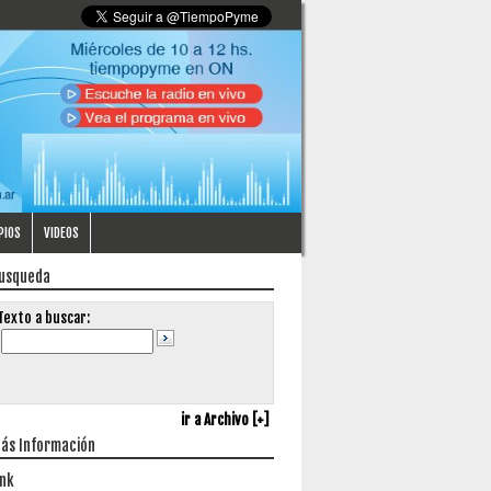
PIOS
VIDEOS
usqueda
Texto a buscar:
ir a Archivo [+]
ás Información
ink