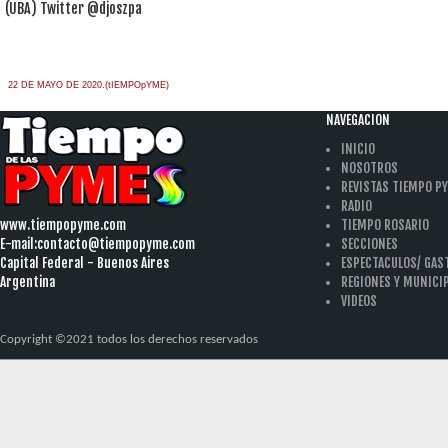
(UBA) Twitter @djoszpa
22 DE MAYO DE 2020.(tIEMPOpYME)
NAVEGACION
INICIO
NOSOTROS
REVISTAS TIEMPO P
RADIO
www.tiempopyme.com
TIEMPO ROSARIO
E-mail:
contacto@tiempopyme.com
SECCIONES
Capital Federal - Buenos Aires
ESPECTACULOS/ GA
Argentina
REGIONES Y MUNICI
VIDEOS
Copyright ©2021 todos los derechos reservados