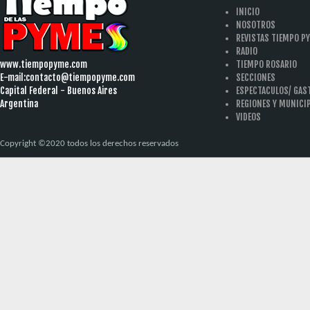
INICIO
NOSOTROS
REVISTAS TIEMPO P
RADIO
www.tiempopyme.com
TIEMPO ROSARIO
E-mail:
contacto@tiempopyme.com
SECCIONES
Capital Federal - Buenos Aires
ESPECTACULOS/ GA
Argentina
REGIONES Y MUNICI
VIDEOS
Copyright ©2020 todos los derechos reservados