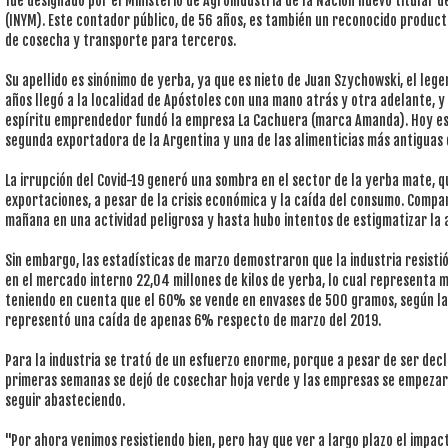
fue designado por el Ministerio de Agroindustria de la Nación nuevo titular d
(INYM). Este contador público, de 56 años, es también un reconocido product
de cosecha y transporte para terceros.
Su apellido es sinónimo de yerba, ya que es nieto de Juan Szychowski, el le
años llegó a la localidad de Apóstoles con una mano atrás y otra adelante, y 
espíritu emprendedor fundó la empresa La Cachuera (marca Amanda). Hoy es 
segunda exportadora de la Argentina y una de las alimenticias más antiguas d
La irrupción del Covid-19 generó una sombra en el sector de la yerba mate, 
exportaciones, a pesar de la crisis económica y la caída del consumo. Compart
mañana en una actividad peligrosa y hasta hubo intentos de estigmatizar la
Sin embargo, las estadísticas de marzo demostraron que la industria resisti
en el mercado interno 22,04 millones de kilos de yerba, lo cual representa m
teniendo en cuenta que el 60% se vende en envases de 500 gramos, según las 
representó una caída de apenas 6% respecto de marzo del 2019.
Para la industria se trató de un esfuerzo enorme, porque a pesar de ser decl
primeras semanas se dejó de cosechar hoja verde y las empresas se empezar
seguir abasteciendo.
"Por ahora venimos resistiendo bien, pero hay que ver a largo plazo el impac