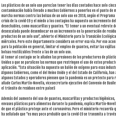
Los plásticos de un solo uso parecían tener los días contados hace solo cinc
contaminación había llevado a muchos Gobiernos a ponerlos en el punto de m
marcha normas contra las bolsas de un solo uso en 2018, según el Programa 
crisis de la covid-19 y el miedo a los contagios ha supuesto un incremento de
desechables, como mascarillas y guantes. “El temor a un eventual rebrote d
desescalada puede desembocar en un incremento en la generación de residu
productos de un solo uso”, advierte el Ministerio para la Transición Ecológic
miércoles. Pero este departamento considera un error esa vía. Por eso aconse
para la población en general, limitar el empleo de guantes, evitar las vajill
bolsas reutilizables frente a las de un solo uso.
Al temor al contagio se le añaden las presiones de los productores de plásti
Unidos a que se paralicen las normas que restringen el uso de estos product
aplicación. “Esta situación ha supuesto un balón de oxígeno para esas industr
Algunos Gobiernos, como el del Reino Unido y el del Estado de California, han
algunos Estados y operadores piensen que la pandemia es un pretexto para re
añade Carlos Martín-Novella, vicesecretario ejecutivo del Convenio de Basile
el tránsito de residuos entre paíseS
Además del aumento del uso de guantes, mascarillas y productos higiénicos,
envases plásticos para alimentos durante la pandemia, explica Martín-Novell
de que el plástico protege ante el coronavirus. Pero el ministerio recuerda 
ha señalado que “es muy poco probable que la covid-19 se transmita a través 