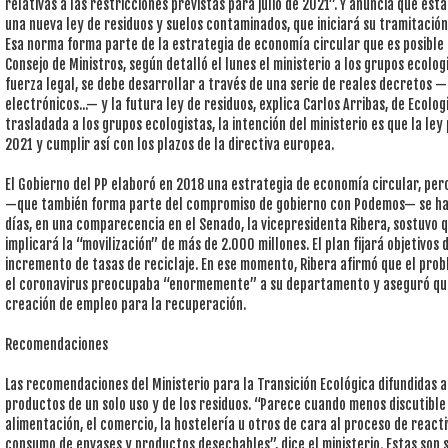
relativas a las restricciones previstas para julio de 2021”. Y anuncia que est
una nueva ley de residuos y suelos contaminados, que iniciará su tramitació
Esa norma forma parte de la estrategia de economía circular que es posible
Consejo de Ministros, según detalló el lunes el ministerio a los grupos ecolog
fuerza legal, se debe desarrollar a través de una serie de reales decretos
electrónicos...— y la futura ley de residuos, explica Carlos Arribas, de Ecolo
trasladada a los grupos ecologistas, la intención del ministerio es que la le
2021 y cumplir así con los plazos de la directiva europea.
El Gobierno del PP elaboró en 2018 una estrategia de economía circular, pero
—que también forma parte del compromiso de gobierno con Podemos— se ha 
días, en una comparecencia en el Senado, la vicepresidenta Ribera, sostuvo 
implicará la “movilización” de más de 2.000 millones. El plan fijará objetivos
incremento de tasas de reciclaje. En ese momento, Ribera afirmó que el probl
el coronavirus preocupaba “enormemente” a su departamento y aseguró que 
creación de empleo para la recuperación.
Recomendaciones
Las recomendaciones del Ministerio para la Transición Ecológica difundidas ah
productos de un solo uso y de los residuos. “Parece cuando menos discutible
alimentación, el comercio, la hostelería u otros de cara al proceso de reac
consumo de envases y productos desechables”, dice el ministerio. Estas son