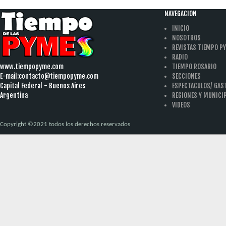
NAVEGACION
INICIO
NOSOTROS
REVISTAS TIEMPO P
RADIO
www.tiempopyme.com
TIEMPO ROSARIO
E-mail:
contacto@tiempopyme.com
SECCIONES
Capital Federal - Buenos Aires
ESPECTACULOS/ GA
Argentina
REGIONES Y MUNICI
VIDEOS
Copyright ©2021 todos los derechos reservados