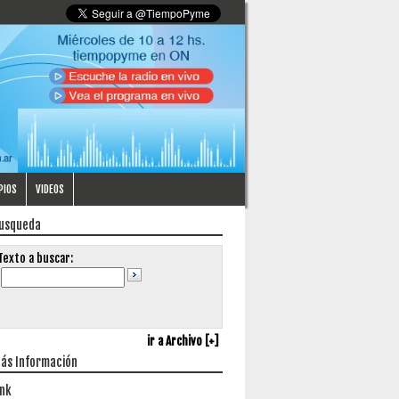
PIOS
VIDEOS
usqueda
Texto a buscar:
ir a Archivo [+]
ás Información
ink