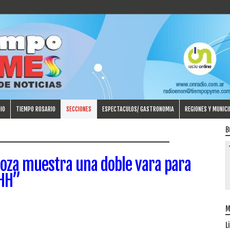
IO
TIEMPO ROSARIO
SECCIONES
ESPECTACULOS/ GASTRONOMIA
REGIONES Y MUNICI
B
inoza muestra una doble vara para
DHH”
M
L