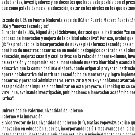
estudiantes, investigadores y no docentes que hace esto posible con el pres
que como país le damos a la educación, estar en los niveles en los que estamo
La sede de UCA en Puerto MaderoLa sede de UCA en Puerto Madero Fuente: A
UCA y "nuevas tecnologías"
El rector de la UCA, Miguel Ángel Schiavone, destacó que la institución "se 
proceso de innovación y mejora de la calidad educativa". Por eso, evaluó que 
QS "es producto de la incorporación de nuevas plataformas tecnológicas en 
continua de nuestros docentes en un modelo pedagógico centrado en el alumn
educación, mejoras cuanti y cualitativas en la relación docente-alumno, inve
de extensión y compromiso social manteniendo nuestra identidad y esencia h
educativo que la comunidad UCA elaboró, dando origen al proyecto institucio
aporte colaborativo del Instituto Tecnológico de Monterrey y logró implem
docentes y personal administrativo. Entre 2018 y 2019 ya habíamos avanzado
esta posición nos impulsa a profundizar en este proyecto. El ranking QS se
2020 que, evaluando investigación, publicaciones e innovación académica no
Latina".
Universidad de PalermoUniversidad de Palermo
Palermo y la innovación
El vicerrector de la Universidad de Palermo (UP), Matías Popovsky, explicó q
innovación en educación superior, incorporando los últimos avances en la cie
estudiantes la libertar de elegir cómo estudiar, y principalmente posicionan