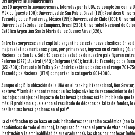
Las mejores latinoamericanas
Las 10 mejores latinoamericanas, lideradas por la UBA, se completan con la
México (puesto 100); Universidad de San Pablo, Brasil (115); Pontificia Univers
Tecnológico de Monterrey, México (155); Universidad de Chile (180); Universid
Universidad Estadual de Campinas, Brasil (233); Universidad Nacional de Colom
Católica Argentina Santa María de los Buenos Aires (326).
Entre las sorpresas en el capítulo argentino de esta nueva clasificación se 
mejores latinoamericanas y que, por primera vez, ingresa en el ranking QS, e
Nacional de San Luis. Solo 13 casas de estudios de nuestro país figuran entre
Palermo (377); Austral (443); Belgrano (465); Instituto Tecnológico de Buen
(651-700); Torcuato Di Tella y San Andrés están ubicadas en el rango 701-750;
Tecnológica Nacional (UTN) comparten la categoría 801-1000.
Aunque elogió la ubicación de la UBA en el ranking internacional, Ben Sowter,
sostuvo: "También encontramos que los bajos niveles de reconocimiento de 
los bajos puntajes del impacto de las investigaciones están impidiendo que l
más. El problema sigue siendo el resultado de décadas de falta de fondos, lo
realizar sus investigaciones en el país".
La clasificación QS se basa en seis indicadores: reputación académica (con 
académicos de todo el mundo), la reputación desde el punto de vista del emp
institución y la empleabilidad de sus graduados), las citas por profesor (mide