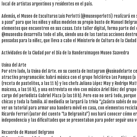
local de artistas argentinos y residentes en el país.
Además, el Museo de Esculturas Luis Perlotti (@museoperlotti) realizará en 
a paso” para que los niños y niñas modelen su propio busto de Manuel Belgran
elementos que encuentren en sus casas. Este taller digital, forma parte del
@museosba desarrolla todo el año, siendo una de las tantas acciones dentro
pensadas para la niñez, que lleva a cabo el Ministerio de Cultura de la Ciudad
Actividades de la Ciudad por el Día de la BanderaImagen Museo Saavedra
Usina del Arte
Por otro lado, la Usina del Arte. en su cuenta de Instagram @usinadelarte c
atractiva programación: habrá música con el grupo folclórico Los Pampas (a 
(receta de pastelitos, a las 11 h) y los chefs Juliana López May y Rodrigo Mat
maicena, a las 16 h), y una entrevista en vivo con músico Ariel Báez del grup
cargo del periodista Gabriel Plaza (a las 18 h). Pero eso no será todo, porqu
chicas y toda la familia. Al mediodía se largará la trivia “¿Cuánto sabés de n
ver un tutorial para armar una bandera móvil en casa, con elementos reciclado
Ricardo Ferrari (autor del cuento “La Belgranita”) nos hará conocer cómo era
independencia y las dificultades que se presentaban para poder seguir una v
Recuerdo de Manuel Belgrano