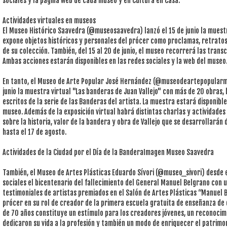
sociales y la página web de cada museo y en Cultura en Casa.
Actividades virtuales en museos
El Museo Histórico Saavedra (@museosaavedra) lanzó el 15 de junio la muest
expone objetos históricos y personales del prócer como proclamas, retratos,
de su colección. También, del 15 al 20 de junio, el museo recorrerá las trans
Ambas acciones estarán disponibles en las redes sociales y la web del museo
En tanto, el Museo de Arte Popular José Hernández (@museodeartepopularm
junio la muestra virtual "Las banderas de Juan Vallejo" con más de 20 obras,
escritos de la serie de las Banderas del artista. La muestra estará disponible
museo. Además de la exposición virtual habrá distintas charlas y actividades 
sobre la historia, valor de la bandera y obra de Vallejo que se desarrollarán
hasta el 17 de agosto.
Actividades de la Ciudad por el Día de la BanderaImagen Museo Saavedra
También, el Museo de Artes Plásticas Eduardo Sívori (@museo_sivori) desde 
sociales el bicentenario del fallecimiento del General Manuel Belgrano con 
testimoniales de artistas premiados en el Salón de Artes Plásticas “Manuel 
prócer en su rol de creador de la primera escuela gratuita de enseñanza de d
de 70 años constituye un estímulo para los creadores jóvenes, un reconocimi
dedicaron su vida a la profesión y también un modo de enriquecer el patrimon