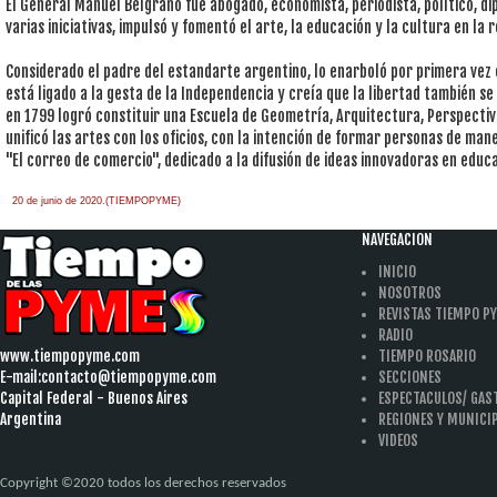
El General Manuel Belgrano fue abogado, economista, periodista, político, dip
varias iniciativas, impulsó y fomentó el arte, la educación y la cultura en la r
Considerado el padre del estandarte argentino, lo enarboló por primera vez
está ligado a la gesta de la Independencia y creía que la libertad también se 
en 1799 logró constituir una Escuela de Geometría, Arquitectura, Perspectiva 
unificó las artes con los oficios, con la intención de formar personas de mane
"El correo de comercio", dedicado a la difusión de ideas innovadoras en educ
20 de junio de 2020.(TIEMPOPYME)
NAVEGACION
INICIO
NOSOTROS
REVISTAS TIEMPO P
RADIO
www.tiempopyme.com
TIEMPO ROSARIO
E-mail:
contacto@tiempopyme.com
SECCIONES
Capital Federal - Buenos Aires
ESPECTACULOS/ GA
Argentina
REGIONES Y MUNICI
VIDEOS
Copyright ©2020 todos los derechos reservados