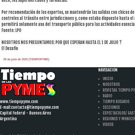
decir, los supermercados y farmacias.
Por recomendación de los expertos, se mantendrán las salidas con chicos de
controles al tránsito entre jurisdicciones y, como estaba dispuesto hasta e
permitirá solamente uso del transporte público para las actividades esencia
Fuente: LPO
NOSOTROS NOS PREGUNTAMOS: POR QUE ESPERAN HASTA EL 1 DE JULIO ?
El Desafio
26 de junio de 2020.(TIEMPOPYME)
NAVEGACION
INICIO
NOSOTROS
REVISTAS TIEMPO P
RADIO
www.tiempopyme.com
TIEMPO ROSARIO
E-mail:
contacto@tiempopyme.com
SECCIONES
Capital Federal - Buenos Aires
ESPECTACULOS/ GA
Argentina
REGIONES Y MUNICI
VIDEOS