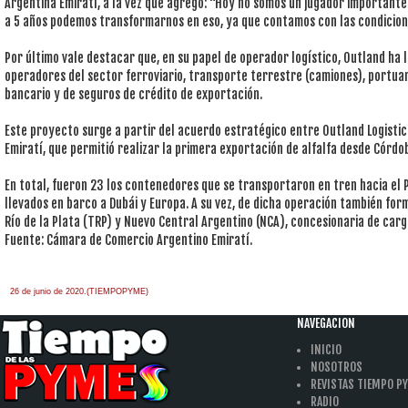
Argentina Emiratí, a la vez que agregó: “Hoy no somos un jugador importante 
a 5 años podemos transformarnos en eso, ya que contamos con las condicion
Por último vale destacar que, en su papel de operador logístico, Outland h
operadores del sector ferroviario, transporte terrestre (camiones), portuari
bancario y de seguros de crédito de exportación.
Este proyecto surge a partir del acuerdo estratégico entre Outland Logisti
Emiratí, que permitió realizar la primera exportación de alfalfa desde Córdoba
En total, fueron 23 los contenedores que se transportaron en tren hacia el 
llevados en barco a Dubái y Europa. A su vez, de dicha operación también fo
Río de la Plata (TRP) y Nuevo Central Argentino (NCA), concesionaria de carga
Fuente: Cámara de Comercio Argentino Emiratí.
26 de junio de 2020.(TIEMPOPYME)
NAVEGACION
INICIO
NOSOTROS
REVISTAS TIEMPO P
RADIO