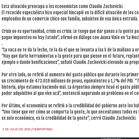
Esta situación preocupa a los economistas como Claudio Zuchovicki.
El recocido especialista hizo especial hincapié en la difícil situación de los 
empleados de un comercio chico son familia, subsisten de esa única entrada.
Crisis no es oportunidad, crisis es crisis. Le tengo que dar ganas a la gente p
pague impuestos no hay Estado”, afirmó en diálogo con Juana Viale en ‘La Noc
.
“La vaca no te da la leche, te la da el que se levanta a las 5 de la mañana a or
“Hay que darle herramientas a la gente para que piense en el futuro, repla
ejemplo o dando bonificaciones”, señaló Claudio Zuchovicki elevando su prop
Por otro lado, se refirió al aumento del gasto público que durante los prim
un crecimiento de 473.018 millones de pesos, equivalentes a 1,7% del PBI. “
historia, algo estamos haciendo mal. La Argentina siempre licuó el gasto púb
poder adquisitivo al que vive acá”, sentenció augurando un problema en el co
Por último, el economista se refirió a la credibilidad del gobierno ante los ha
“Uno tiene que ver cómo se comporta la gente, lo que necesitamos todos es 
es solo económico, es la credibilidad de la gente”, cerró Claudio Zuchovicki.
2 DE JULIO DE 2020.(TIEMPOPYME)