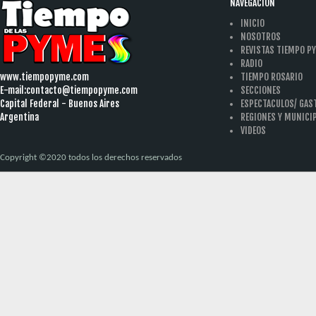
NAVEGACION
INICIO
NOSOTROS
REVISTAS TIEMPO P
RADIO
www.tiempopyme.com
TIEMPO ROSARIO
E-mail:
contacto@tiempopyme.com
SECCIONES
Capital Federal - Buenos Aires
ESPECTACULOS/ GA
Argentina
REGIONES Y MUNICI
VIDEOS
Copyright ©2020 todos los derechos reservados