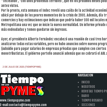
“tecleando”, “con unos problemas terribles”, que en los próximos meses pod
antes vistos.
Por lo pronto, esta semana el Indec reveló una caída de la actividad económic
ubicó por debajo de los peores momentos de la crisis de 2001. Además, día 
comercios y hay estimaciones que indican que podría haber 100 mil locales 
Metropolitana una vez que se inicie la nueva normalidad. Un informe privado r
más endeudadas y temen quedarse sin ingresos.
Ayer, el presidente Alberto Fernández encabezó una reunión de casi tres ho
analizaron todas estas variables, pero no hubo anuncios sobre nuevos progr
(subsidio para pagar salarios de empresas privadas que cumplen con ciertos 
monotributistas. El gobierno porteño anunció además que no cobrará el ABL a
2 DE JULIO DE 2020.(TIEMPOPYME)
NAVEGACION
INICIO
NOSOTROS
REVISTAS TIEMPO P
RADIO
www.tiempopyme.com
TIEMPO ROSARIO
E-mail:
contacto@tiempopyme.com
SECCIONES