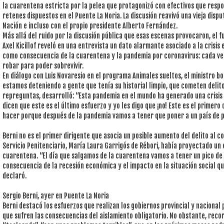
la cuarentena estricta por la pelea que protagonizó con efectivos que respo
retenes dispuestos en el Puente La Noria. La discusión reavivó una vieja dispu
Nación e incluso con el propio presidente Alberto Fernández.
Más allá del ruido por la discusión pública que esas escenas provocaron, el f
Axel Kicillof reveló en una entrevista un dato alarmante asociado a la crisi
como consecuencia de la cuarentena y la pandemia por coronavirus: cada ve
robar para poder sobrevivir.
En diálogo con Luis Novaresio en el programa Animales sueltos, el ministro b
estamos deteniendo a gente que tenía su historial limpio, que cometen delito
repreguntas, desarrolló: “Esta pandemia en el mundo ha generado una crisi
dicen que este es el último esfuerzo y yo les digo que ¡no! Este es el primer
hacer porque después de la pandemia vamos a tener que poner a un país de p
Berni no es el primer dirigente que asocia un posible aumento del delito al c
Servicio Penitenciario, María Laura Garrigós de Rébori, había proyectado un 
cuarentena. “El día que salgamos de la cuarentena vamos a tener un pico de
consecuencia de la recesión económica y el impacto en la situación social q
declaró.
Sergio Berni, ayer en Puente La Noria
Berni destacó los esfuerzos que realizan los gobiernos provincial y nacional 
que sufren las consecuencias del aislamiento obligatorio. No obstante, recor