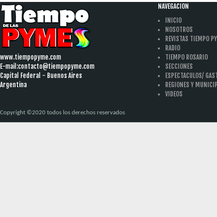
NAVEGACION
INICIO
NOSOTROS
REVISTAS TIEMPO P
RADIO
www.tiempopyme.com
TIEMPO ROSARIO
E-mail:
contacto@tiempopyme.com
SECCIONES
Capital Federal - Buenos Aires
ESPECTACULOS/ GA
Argentina
REGIONES Y MUNICI
VIDEOS
Copyright ©2020 todos los derechos reservados