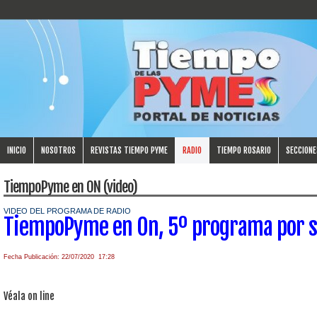
INICIO
NOSOTROS
REVISTAS TIEMPO PYME
RADIO
TIEMPO ROSARIO
SECCIONE
TiempoPyme en ON (video)
VIDEO DEL PROGRAMA DE RADIO
TiempoPyme en On, 5º programa por 
Fecha Publicación: 22/07/2020 17:28
Véala on line