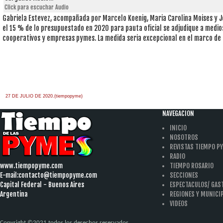
Click para escuchar Audio
Gabriela Estevez, acompañada por Marcelo Koenig, Maria Carolina Moises y Jo
el 15 % de lo presupuestado en 2020 para pauta oficial se adjudique a medios
cooperativos y empresas pymes. La medida seria excepcional en el marco de l
27 DE JULIO DE 2020.(tiempopyme)
NAVEGACION
INICIO
NOSOTROS
REVISTAS TIEMPO P
RADIO
www.tiempopyme.com
TIEMPO ROSARIO
E-mail:
contacto@tiempopyme.com
SECCIONES
Capital Federal - Buenos Aires
ESPECTACULOS/ GA
Argentina
REGIONES Y MUNICI
VIDEOS
Copyright ©2021 todos los derechos reservados