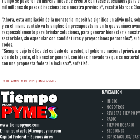
tiempo se pusieron en marcha líneas de crédito con tasas subsidiadas para e
mil millones de pesos direccionados a nuestra provincia”, resaltó Marcos Cler
“Ahora, esta ampliación de la moratoria impositiva significa un alivio más, s
y en el mismo sentido va la ampliación presupuestaria en la que venimos ava
responsablemente para brindar soluciones, para generar bienestar a nuestro
sectoriales, sin especular con candidaturas y proyecciones personales”, sub
Todos.
“Siempre bajo la ética del cuidado de la salud, el gobierno nacional prioriza a
vida de la gente, el bienestar general, con ideas innovadoras que se material
con una propuesta federal e inclusiva”, enfatizó.
3 DE AGOSTO DE 2020.(TIMPOPYME)
NAVEGACION
INICIO
NOSOTROS
REVISTAS TIEMPO P
RADIO
www.tiempopyme.com
TIEMPO ROSARIO
E-mail:
contacto@tiempopyme.com
SECCIONES
Capital Federal - Buenos Aires
ESPECTACULOS/ GA