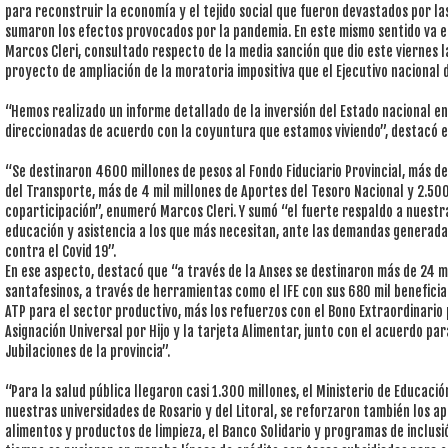
para reconstruir la economía y el tejido social que fueron devastados por las
sumaron los efectos provocados por la pandemia. En este mismo sentido va e
Marcos Cleri, consultado respecto de la media sanción que dio este viernes l
proyecto de ampliación de la moratoria impositiva que el Ejecutivo nacional 
“Hemos realizado un informe detallado de la inversión del Estado nacional en
direccionadas de acuerdo con la coyuntura que estamos viviendo”, destacó el
“Se destinaron 4600 millones de pesos al Fondo Fiduciario Provincial, más d
del Transporte, más de 4 mil millones de Aportes del Tesoro Nacional y 2.50
coparticipación”, enumeró Marcos Cleri. Y sumó “el fuerte respaldo a nuestra
educación y asistencia a los que más necesitan, ante las demandas generad
contra el Covid 19”.
En ese aspecto, destacó que “a través de la Anses se destinaron más de 24 mi
santafesinos, a través de herramientas como el IFE con sus 680 mil beneficia
ATP para el sector productivo, más los refuerzos con el Bono Extraordinario p
Asignación Universal por Hijo y la tarjeta Alimentar, junto con el acuerdo para
Jubilaciones de la provincia”.
“Para la salud pública llegaron casi 1.300 millones, el Ministerio de Educació
nuestras universidades de Rosario y del Litoral, se reforzaron también los ap
alimentos y productos de limpieza, el Banco Solidario y programas de inclusi