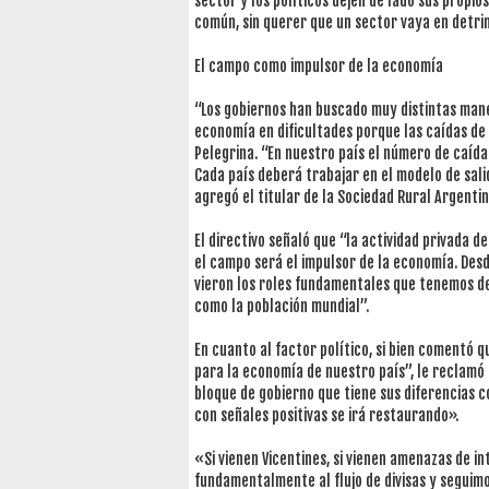
sector y los políticos dejen de lado sus propio
común, sin querer que un sector vaya en detr
El campo como impulsor de la economía
“Los gobiernos han buscado muy distintas mane
economía en dificultades porque las caídas d
Pelegrina. “En nuestro país el número de caída
Cada país deberá trabajar en el modelo de salida
agregó el titular de la Sociedad Rural Argentin
El directivo señaló que “la actividad privada 
el campo será el impulsor de la economía. Des
vieron los roles fundamentales que tenemos de
como la población mundial”.
En cuanto al factor político, si bien comentó
para la economía de nuestro país”, le reclamó
bloque de gobierno que tiene sus diferencias c
con señales positivas se irá restaurando».
«Si vienen Vicentines, si vienen amenazas de i
fundamentalmente al flujo de divisas y seguimo