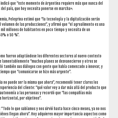
vez, indicó que “este momento de Argentina requiere más que nunca del
s del país, que hoy necesita ponerse en marcha».
emia, Pelegrina estimó que “la tecnología y la digitalización serán
l volumen de las producciones”, y afirmó que “el agroalimento es una
 mil millones de habitantes en poco tiempo y necesita de un
 40% o 50 %”.
 cómo fueron adaptándose los diferentes sectores al nuevo contexto
que lamentablemente “muchos planes se desvanecieron y otros se
eló también sus diálogos con gente que había comenzado a innovar, y
 tiempo que “comunicarse se hizo más urgente”.
a no puede ser la misma que ahora”, recomendó tener claros los
experiencia del cliente: “qué valor voy a dar más allá del producto que
 autonomía a las personas y recordó que “las compañías más
horizontal, por objetivos”.
 “Todo lo que sabíamos y nos sirvió hasta hace cinco meses, ya no nos
 quiénes llegan ahora”. Hoy adquieren mayor importancia aspectos como