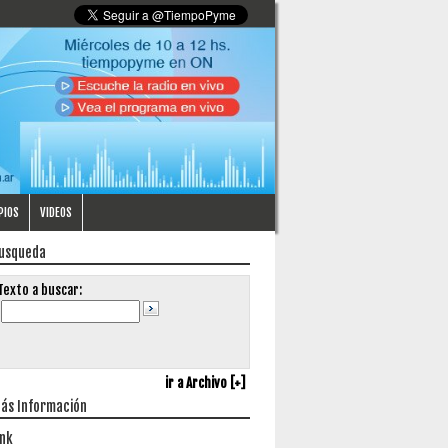
PIOS
VIDEOS
usqueda
Texto a buscar:
ir a Archivo [+]
ás Información
ink