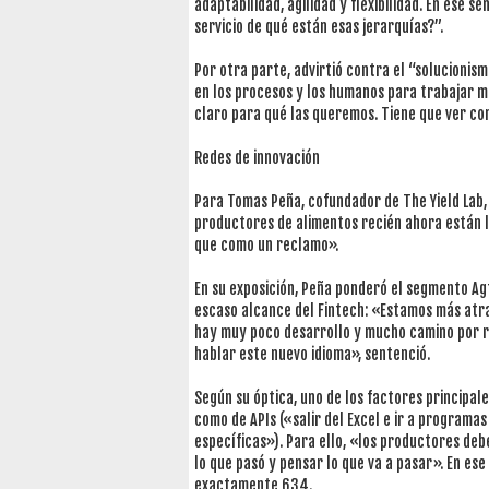
adaptabilidad, agilidad y flexibilidad. En ese s
servicio de qué están esas jerarquías?”.
Por otra parte, advirtió contra el “solucionis
en los procesos y los humanos para trabajar m
claro para qué las queremos. Tiene que ver con
Redes de innovación
Para Tomas Peña, cofundador de The Yield Lab
productores de alimentos recién ahora están l
que como un reclamo».
En su exposición, Peña ponderó el segmento Agt
escaso alcance del Fintech: «Estamos más atras
hay muy poco desarrollo y mucho camino por r
hablar este nuevo idioma», sentenció.
Según su óptica, uno de los factores principale
como de APIs («salir del Excel e ir a programa
específicas»). Para ello, «los productores deb
lo que pasó y pensar lo que va a pasar». En es
exactamente 634.