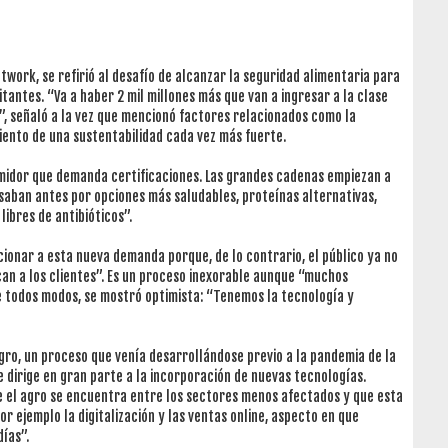
work, se refirió al desafío de alcanzar la seguridad alimentaria para
itantes. “Va a haber 2 mil millones más que van a ingresar a la clase
, señaló a la vez que mencionó factores relacionados como la
miento de una sustentabilidad cada vez más fuerte.
umidor que demanda certificaciones. Las grandes cadenas empiezan a
saban antes por opciones más saludables, proteínas alternativas,
ibres de antibióticos”.
ionar a esta nueva demanda porque, de lo contrario, el público ya no
an a los clientes”. Es un proceso inexorable aunque “muchos
e todos modos, se mostró optimista: “Tenemos la tecnología y
gro, un proceso que venía desarrollándose previo a la pandemia de la
e dirige en gran parte a la incorporación de nuevas tecnologías.
e el agro se encuentra entre los sectores menos afectados y que esta
 ejemplo la digitalización y las ventas online, aspecto en que
días”.