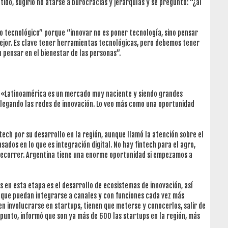
entido, sugirió no atarse a burocracias y jerarquías y se preguntó: “¿al
mo tecnológico” porque “innovar no es poner tecnología, sino pensar
ejor. Es clave tener herramientas tecnológicas, pero debemos tener
 pensar en el bienestar de las personas”.
, «Latinoamérica es un mercado muy naciente y siendo grandes
legando las redes de innovación. Lo veo más como una oportunidad
ech por su desarrollo en la región, aunque llamó la atención sobre el
ados en lo que es integración digital. No hay fintech para el agro,
ecorrer. Argentina tiene una enorme oportunidad si empezamos a
s en esta etapa es el desarrollo de ecosistemas de innovación, así
s que puedan integrarse a canales y con funciones cada vez más
en involucrarse en startups, tienen que meterse y conocerlos, salir de
e punto, informó que son ya más de 600 las startups en la región, más