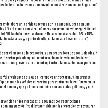
s intereses y empiecen a construir sobre valores, buscando el bien
imento de otro, habremos comenzado a construir una mejor Argentina”.
ras de abordar la crisis generada por la pandemia, pero con una
e los PBI del mundo muestran números sorprendentes”, aseguró Daniel
 del PBI también nos va a alarmar. No se sabe si será del 10% o 15%.
 de esta crisis y, a partir de ello, en la mirada hacia el futuro”,
a.
debe ser el motor de la economía, y una generadora de oportunidades. Y
de el sector privado agroalimentario, durante esta pandemia, se
 mantener provistos de alimentos, tanto a la mesa de los argentinos
 que “el Presidente nota que el campo es un sector muy importante
 “que mande las señales correctas para restaurar la confianza en un
on el campo y que ya hemos padecido con sus malas políticas, y que
ntervención en los mercados, si seguimos con restricciones
s con una presión fiscal insoportable por las retenciones, restaurar