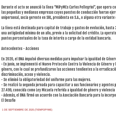
Durante el acto se anunció la línea “MiPyMEs Carlos Pellegrini”, que opera c
las pequeñas y medianas empresas cuyos puestos de conducción fueran ejerc
unipersonal, socia gerente en SRL, presidenta en S.A., o alguna otra variante
La línea está destinada para capital de trabajo y gastos de evolución, hasta 
una antigüedad mínima de un año, previo a la solicitud del crédito. La operat
puntos porcentuales de la tasa de interés a cargo de la entidad bancaria.
Antecedentes - Acciones
En 2020, el BNA impulsó diversas medidas para impulsar la igualdad de Géner
• En junio, se implementó el Nuevo Protocolo Contra la Violencia de Género y l
género, con lo cual se profundizaron las acciones tendientes a la erradicaci
discriminación, acoso y violencia.
• Se eliminó la obligatoriedad del uniforme para las mujeres.
• Se realizó la segunda jornada para capacitar a sus funcionarios y agentes p
27.499, conocida como Ley Micaela referida a igualdad de género y violencia
• Además, el BNA firmó un acuerdo con la Asociación Bancaria para la incorpo
El Desafio
1 DE SEPTIEMBRE DE 2020.(TIEMPOPYME)