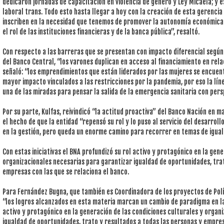
dedicaron jornadas de capacitación en violencia de género y Ley Micaela; y e
laboral trans. Todo esto hasta llegar a hoy con la creación de esta gerencia 
inscriben en la necesidad que tenemos de promover la autonomía económica 
el rol de las instituciones financieras y de la banca pública”, resaltó.
Con respecto a las barreras que se presentan con impacto diferencial según
del Banco Central, “los varones duplican en acceso al financiamiento en rela
señaló: “los emprendimientos que están liderados por las mujeres se encuen
mayor impacto vinculados a las restricciones por la pandemia, por eso la lín
una de las miradas para pensar la salida de la emergencia sanitaria con pers
Por su parte, Kulfas, reivindicó “la actitud proactiva” del Banco Nación en ma
el hecho de que la entidad “repensó su rol y lo puso al servicio del desarrol
en la gestión, pero queda un enorme camino para recorrer en temas de igual
Con estas iniciativas el BNA profundizó su rol activo y protagónico en la gen
organizacionales necesarias para garantizar igualdad de oportunidades, trat
empresas con las que se relaciona el banco.
Para Fernández Bugna, que también es Coordinadora de los proyectos de Polít
“los logros alcanzados en esta materia marcan un cambio de paradigma en la
activo y protagónico en la generación de las condiciones culturales y organ
igualdad de oportunidades, trato y resultados a todas las personas y empres