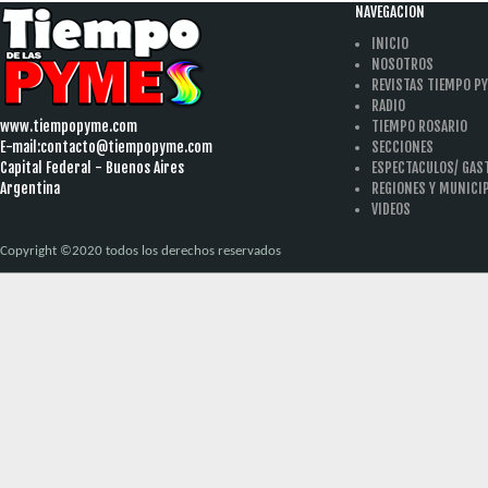
NAVEGACION
INICIO
NOSOTROS
REVISTAS TIEMPO P
RADIO
www.tiempopyme.com
TIEMPO ROSARIO
E-mail:
contacto@tiempopyme.com
SECCIONES
Capital Federal - Buenos Aires
ESPECTACULOS/ GA
Argentina
REGIONES Y MUNICI
VIDEOS
Copyright ©2020 todos los derechos reservados